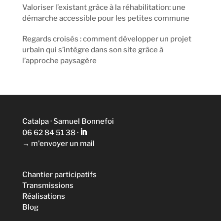
Valoriser l’existant grâce à la réhabilitation: une
démarche accessible pour les petites commune
Regards croisés : comment développer un projet
urbain qui s’intègre dans son site grâce à
l’approche paysagère
Catalpa · Samuel Bonnefoi
06 62 84 51 38‬
·
→
m'envoyer un mail
Chantier participatifs
Transmissions
Réalisations
Blog